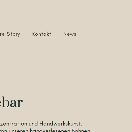
re Story
Kontakt
News
ebar
nzentration und Handwerkskunst.
 von unseren handverlesenen Bohnen